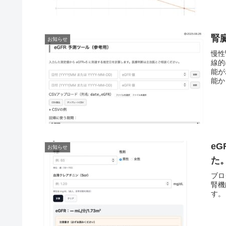
腎
お知らせ
慢性
線的
能が
能か
e
お知らせ
た
ブロ
腎機
す。