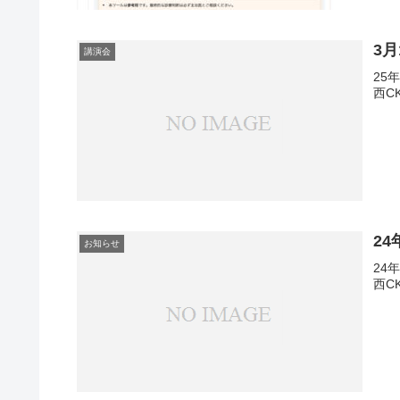
3
講演会
25
西C
2
お知らせ
24
西C