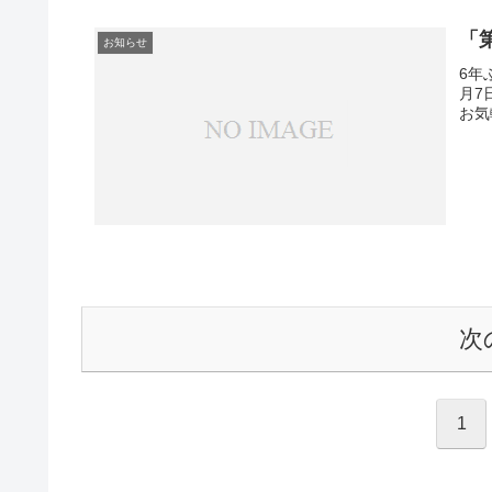
「
お知らせ
6年
月7
お気
次
1