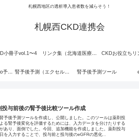
札幌西地区の透析導入患者数を減らそう！
札幌西CKD連携会
D小冊子vol.1〜4
リンク集（北海道医療センター）
CKDお役立ちリ
PKD腎容積・Mayo予後分類ツール
腎予後予測（エクセルマクロ版）
腎予後予測ツール
剤投与前後の腎予後比較ツール作成
腎予後予測ツールを作成し、公開しました。このツールは薬剤投
よる腎予後変化を評価するためには、入力データを分けたりする
があり、面倒でした。今回、追加機能を作成しました。薬剤投与
日を入力することで、投与前と投与後のeGFRの悪化...