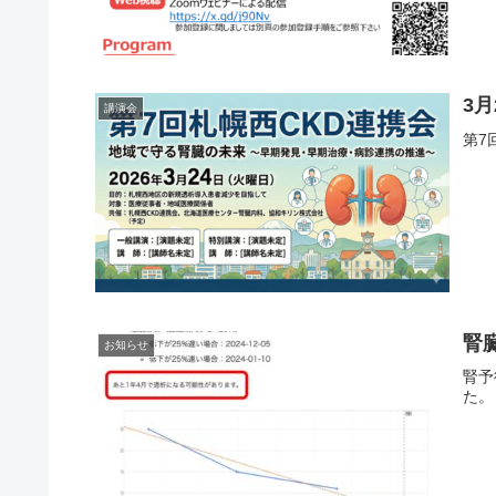
3
講演会
第7
腎
お知らせ
腎予
た。