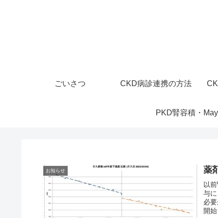
ごいさつ
CKD病診連携の方法
CK
薬
お知らせ
以前
与に
必要
開始