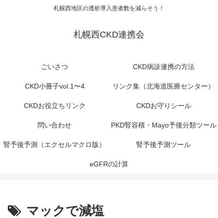
札幌西地区の透析導入患者数を減らそう！
札幌西CKD連携会
ごいさつ
CKD病診連携の方法
CKD小冊子vol.1〜4
リンク集（北海道医療センター）
CKDお役立ちリンク
CKDお守りシール
問い合わせ
PKD腎容積・Mayo予後分類ツール
腎予後予測（エクセルマクロ版）
腎予後予測ツール
eGFRの計算
マックで減塩