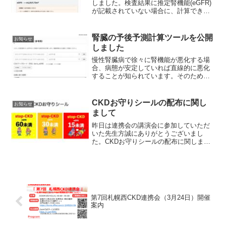
しました。検査結果に推定腎機能(eGFR)
が記載されていない場合に、計算できる
ツールとなります。
腎臓の予後予測計算ツールを公開
お知らせ
しました
慢性腎臓病で徐々に腎機能が悪化する場
合、病態が安定していれば直線的に悪化
することが知られています。そのため、
複数回の推定腎機能がわかれば、透析導
入時期を予測できることになります。推
定腎機能から腎予後を予測可能なツール
CKDお守りシールの配布に関し
お知らせ
を公開しました。
まして
昨日は連携会の講演会に参加していただ
いた先生方誠にありがとうございまし
た。CKDお守りシールの配布に関しまし
ては、当院地域連携室より郵送いたしま
す。ご希望の先生がおられましたら、当
ブログの問い合わせ欄に記入・送信して
いただくか、当院地域連携...
第7回札幌西CKD連携会（3月24日）開催
案内