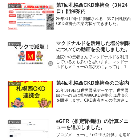
第7回札幌西CKD連携会（3月24
お知らせ
日）開催案内
26年3月24日に開催される、第７回札幌西
CKD連携会の案内状ができました。
マクドナルドを活用した塩分制限
お知らせ
についての動画を公開しました。
通院中の患者さんでマクドナルドを利用
している方も多いと思います。マクドナ
ルドもメニューの選び方によっては、1食
2g以内の塩分制限も可能です。
第4回札幌西CKD連携会のご案内
お知らせ
23年3月9日は世界腎臓デーです。世界腎
臓デーの日に札幌西CKD連携会は講演会
を開催します。CKD患者さんの病診連携
を推進する講演会ですので、札幌西地区
を中心とした医療関係者の皆様の参加を
お待ちしています。講演内容は、CKD病
診連携の再確認...
eGFR（推定腎機能）の計算メニ
お知らせ
ューを追加しました。
ブログメニューに「eGFRの計算」を追加