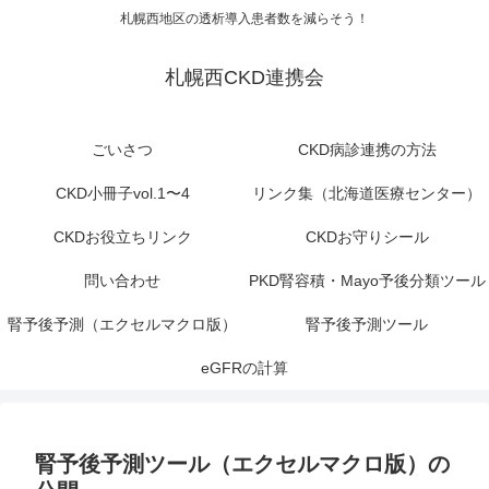
札幌西地区の透析導入患者数を減らそう！
札幌西CKD連携会
ごいさつ
CKD病診連携の方法
CKD小冊子vol.1〜4
リンク集（北海道医療センター）
CKDお役立ちリンク
CKDお守りシール
問い合わせ
PKD腎容積・Mayo予後分類ツール
腎予後予測（エクセルマクロ版）
腎予後予測ツール
eGFRの計算
腎予後予測ツール（エクセルマクロ版）の